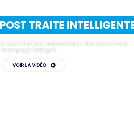
 POST TRAITE INTELLIGENT
de désinfection automatique des manchons
s trempage intégré.
VOIR LA VIDÉO