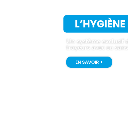
L’HYGIÈNE
Un système exclusif 
trayeurs avec ou san
EN SAVOIR +